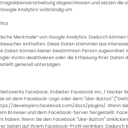
uftragsdatenverarbeitung abgeschlossen und setzen die
oogle Analytics vollständig um.
tics
fische Merkmale” von Google Analytics. Dadurch können B
tenbesucher enthalten. Diese Daten stammen aus intere
se Daten können keiner bestimmten Person zugeordnet we
ogle-Konto deaktivieren oder die Erfassung Ihrer Daten 
tellt generell untersagen.
n Netzwerks Facebook, Anbieter Facebook Inc., 1 Hacker Wa
Sie an dem Facebook-Logo oder dem "Like-Button" ("Gefällt
https://developers.facebook.com/docs/plugins/. Wenn Sie
hrem Browser und dem Facebook-Server hergestellt. Faceb
ucht haben. Wenn Sie den Facebook "Like-Button" anklick
serer Seiten auf Ihrem Facebook-Profil verlinken. Dadurc